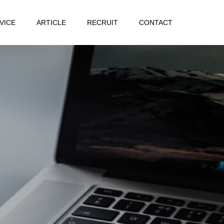
VICE
ARTICLE
RECRUIT
CONTACT
ご
紹
介