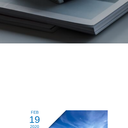
FEB
19
2020