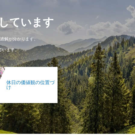
しています
適解が分かります。
ています。
休日の価値観の位置づ
け