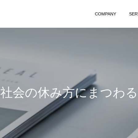
COMPANY
SER
の
休
み
方
に
ま
つ
わ
る
記
事
を