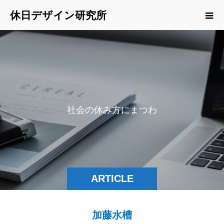
休日デザイン研究所
社
会
の
休
み
方
に
ま
つ
わ
る
記
ARTICLE
加藤水槽