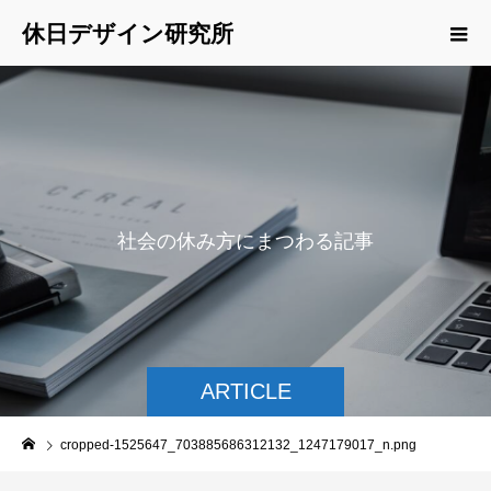
休日デザイン研究所
社
会
の
休
み
方
に
ま
つ
わ
る
記
事
を
ご
紹
介
ARTICLE
cropped-1525647_703885686312132_1247179017_n.png