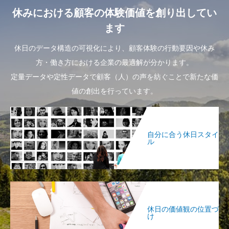
休みにおける顧客の体験価値を創り出してい
ます
休日のデータ構造の可視化により、顧客体験の行動要因や休み
方・働き方における企業の最適解が分かります。
定量データや定性データで顧客（人）の声を紡ぐことで新たな価
値の創出を行っています。
自分に合う休日スタイ
ル
休日の価値観の位置づ
け