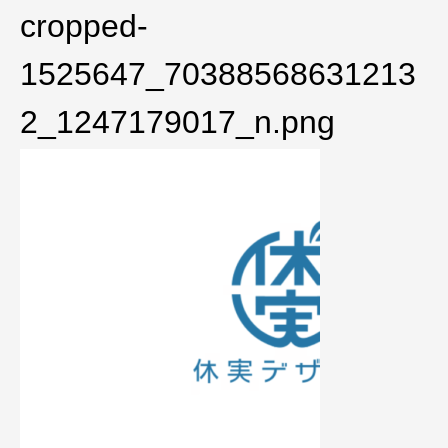
cropped-
1525647_70388568631213
2_1247179017_n.png