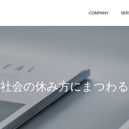
COMPANY
SER
の
休
み
方
に
ま
つ
わ
る
記
事
を