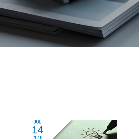
JUL
14
2018