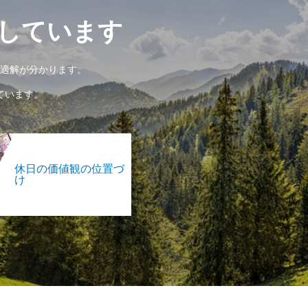
しています
適解が分かります。
ています。
休日の価値観の位置づ
け