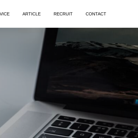
VICE
ARTICLE
RECRUIT
CONTACT
ご
紹
介