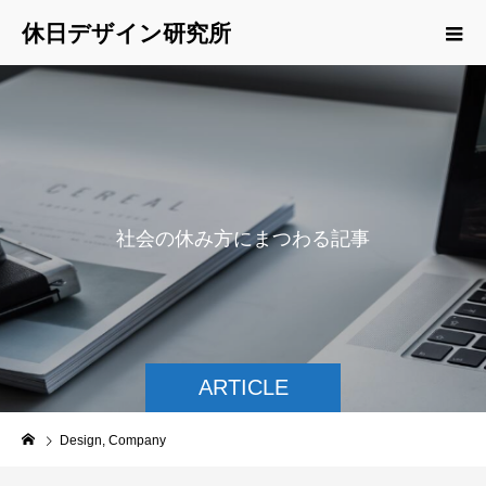
休日デザイン研究所
社
会
の
休
み
方
に
ま
つ
わ
る
記
事
を
ご
紹
介
ARTICLE
Design, Company