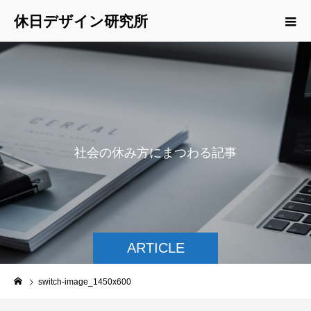
休日デザイン研究所
社
会
の
休
み
方
に
ま
つ
わ
る
記
事
を
ご
紹
介
ARTICLE
switch-image_1450x600