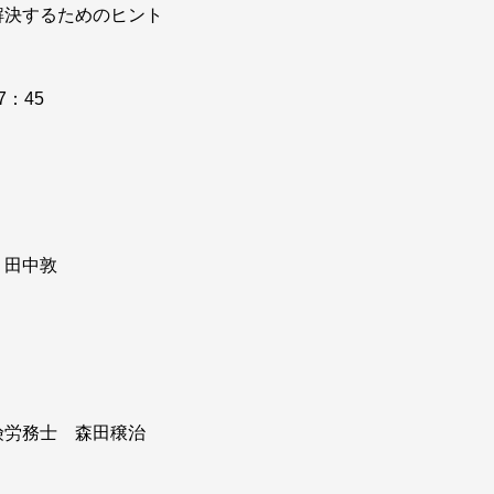
解決するためのヒント
7：45
 田中敦
険労務士 森田穣治