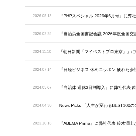
『PHPスペシャル 2026年6月号』に
2026.05.13
『自治労全国書記会議 2026年度全国
2026.02.25
『朝日新聞「マイベストプロ東京」』に
2024.11.10
『日経ビジネス 休めニッポン 疲れた
2024.07.14
『自治体 週休3日制導入』に弊社代表 
2024.05.07
News Picks 「人生が変わるBEST
2024.04.30
『ABEMA Prime』に弊社代表 鈴木潤
2023.10.16