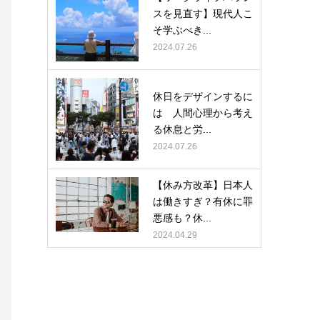
スを見直す】現代人こ
そ学ぶべき...
2024.07.26
休日をデザインするに
は 人間心理から考え
る休息と労...
2024.07.26
【休み方改革】日本人
は働きすぎ？有休に罪
悪感も？休...
2024.04.29