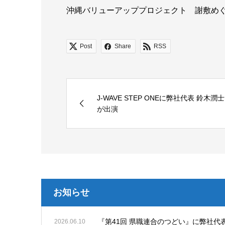
沖縄バリューアッププロジェクト 謝敷め
Post
Share
RSS
J-WAVE STEP ONEに弊社代表 鈴木潤士
が出演
お知らせ
『第41回 県職連合のつどい』に弊社代
2026.06.10