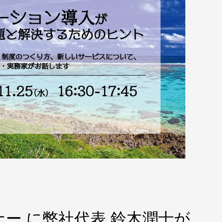
ー に弊社代表 鈴木潤士が