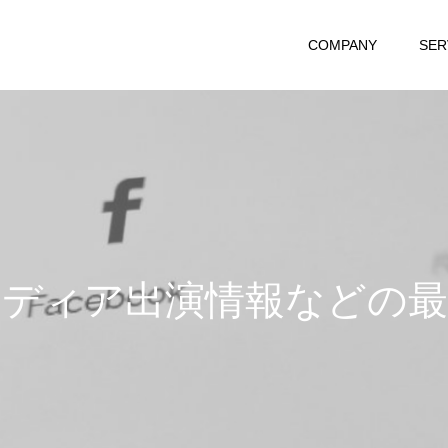
COMPANY
SER
デ
ィ
ア
出
演
情
報
な
ど
の
最
新