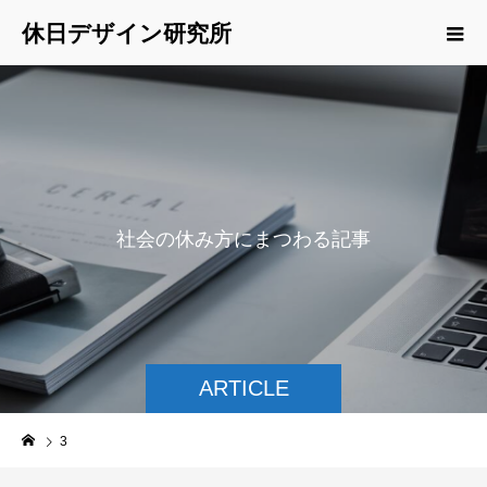
休日デザイン研究所
社
会
の
休
み
方
に
ま
つ
わ
る
記
事
を
ご
紹
介
ARTICLE
3