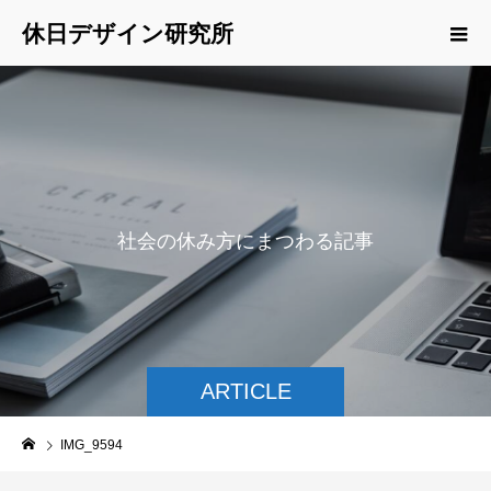
休日デザイン研究所
社
会
の
休
み
方
に
ま
つ
わ
る
記
事
を
ご
紹
介
ARTICLE
IMG_9594