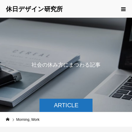
休日デザイン研究所
社
会
の
休
み
方
に
ま
つ
わ
る
記
事
を
ご
紹
介
ARTICLE
Morning, Work