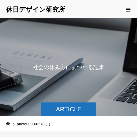
休日デザイン研究所
社
会
の
休
み
方
に
ま
つ
わ
る
記
事
を
ご
紹
介
ARTICLE
photo0000-6370 (1)