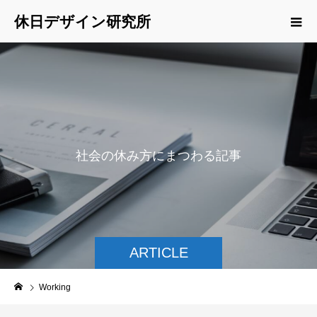
休日デザイン研究所
社
会
の
休
み
方
に
ま
つ
わ
る
記
事
を
ご
紹
介
ARTICLE
Working