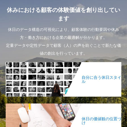
休みにおける顧客の体験価値を創り出してい
ます
休日のデータ構造の可視化により、顧客体験の行動要因や休み
方・働き方における企業の最適解が分かります。
定量データや定性データで顧客（人）の声を紡ぐことで新たな価
値の創出を行っています。
自分に合う休日スタイ
ル
休日の価値観の位置づ
け