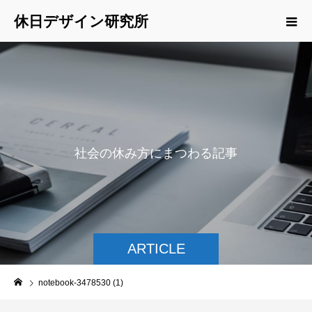
休日デザイン研究所
社
会
の
休
み
方
に
ま
つ
わ
る
記
事
を
ご
紹
ARTICLE
notebook-3478530 (1)